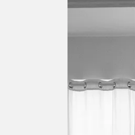
Είμαι μέλος της
ου Ευρωπαϊκού
τος εκπαίδευσης
ου κέντρου
ην πρακτική μου
ranco Basaglia
η μέθοδο focusing
Ελληνικό Κέντρο
απεία ζεύγους,