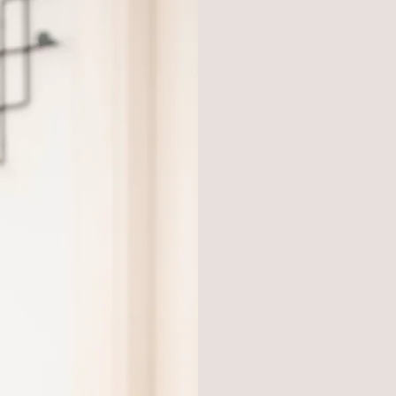
επιθυμίες και τα 
τον εαυτό σου.
Με ενδιαφέρει να 
στον κόσμο σου
αυτογνωσίας και 
στρέφει τον φακό 
απαραίτητα εργαλ
διαχειριστείς τις
επουλώσεις τις πλη
μας θα είναι μια 
τρόπο με τον οπο
αποτελέσει και χώ
"Ανυπομονώ να γν
να σε βλέπω να α
επιθυμείς να κά