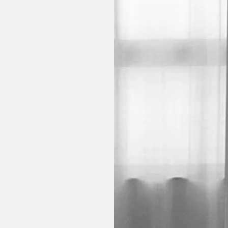
του τμήματος
η ίδια σε επαφή
σω στο πλαίσιο της
εραπευτική, πόσο
χοθεραπεία. Έχει,
ρακτήρα, και ένα
θρώπινη φύση μας.
ι τους άλλους.
ζει την ζωή μου με
τω από αυτό που
ακαλύπτω την
 μου. Μου άρεσε
 αλλά και αυτά
τί όπως και εμείς
ει κανείς μάλιστα,
τι, το οποίο την
μη ή στις προβολές
 εικόνα εκκινά