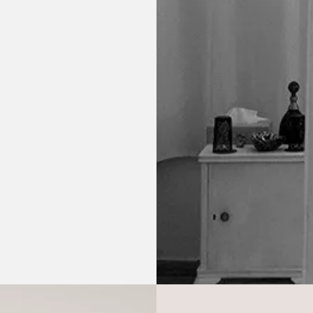
αι τέχνης, είναι
μέσα σου και
υ.
γραφή ιστοριών