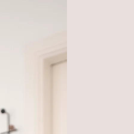
Όταν έρθεις στο γ
Θα πάρω μια αίσθησ
μέσα από ποιο 
φωτογραφία σου τα
σε εκφράζει περ
ζωγραφική ή
αναλόγως.
Διαφορ
στο πλαίσιο της ψ
Με όποιο μέσο και
με αφοσίωση, να 
τον χώρο για να ε