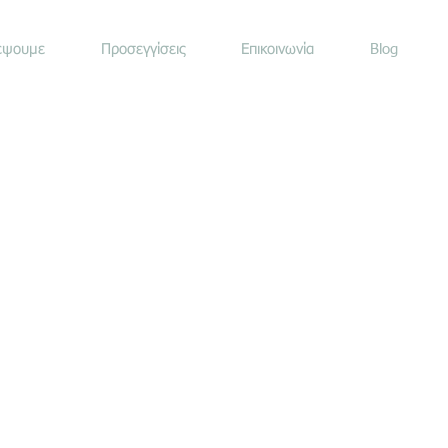
έψουμε
Προσεγγίσεις
Επικοινωνία
Blog
ύσα
σετσίδου
υλος Ψυχικής Υγείας
ιακή Ψυχοθεραπεύτρια